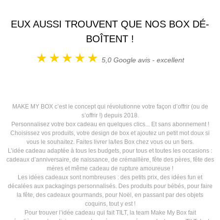
EUX AUSSI TROUVENT QUE NOS BOX DÉ-
BOÎTENT !
5,0
Google avis - excellent
MAKE MY BOX c’est le concept qui révolutionne votre façon d’offrir (ou de
s’offrir !) depuis 2018.
Personnalisez votre box cadeau en quelques clics... Et sans abonnement !
Choisissez vos produits, votre design de box et ajoutez un petit mot doux si
vous le souhaitez. Faites livrer la/les Box chez vous ou un tiers.
L’idée cadeau adaptée à tous les budgets, pour tous et toutes les occasions :
cadeaux d’anniversaire, de naissance, de crémaillère, fête des pères, fête des
mères et même cadeau de rupture amoureuse !
Les idées cadeaux sont nombreuses : des petits prix, des idées fun et
décalées aux packagings personnalisés. Des produits pour bébés, pour faire
la fête, des cadeaux gourmands, pour Noël, en passant par des objets
coquins, tout y est !
Pour trouver l’idée cadeau qui fait TILT, la team Make My Box fait