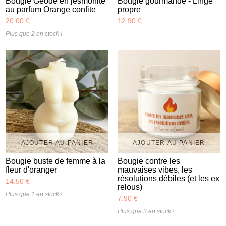
Bougie Géode en jesmonite
Bougie gourmande - Linge
au parfum Orange confite
propre
20.00 €
12.90 €
Plus que 2 en stock !
AJOUTER AU PANIER
AJOUTER AU PANIER
Bougie buste de femme à la
Bougie contre les
fleur d'oranger
mauvaises vibes, les
résolutions débiles (et les ex
14.50 €
relous)
Plus que 1 en stock !
7.90 €
Plus que 3 en stock !