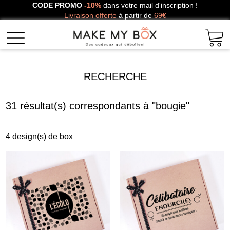
CODE PROMO
-10%
dans votre mail d'inscription !
Livraison offerte
à partir de
69€
RECHERCHE
31 résultat(s) correspondants à "bougie"
4
design(s) de box