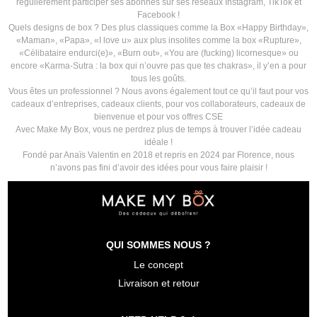
régulièrement participer ses abonnés sur ses réseaux Instagram, TikTok et
Facebook !
Quels designs de box ? Des plus classiques comme la Box «Happy Birthday»,
«Maman», «Papa», «I love u» aux plus insolites comme la box «Rupture»,
«Célibataire endurci(e)», «Burn out», «You are (fucking) licornesque» ou
encore «Karma-Sutra : la box qui n’ouvre pas que tes chakras», il y’en a pour
tous les goûts.
Vous êtes un professionnel ? Nous avons également tout ce qu’il faut pour vos
cadeaux d’entreprises, cadeaux clients, pour vos collaborateurs, cadeaux de
bienvenue et pour vos offres CSE
Avec Make My Box, vous ne perdrez plus de temps à trouver l’idée cadeau
idéale !
Fondé par Anaïs Valentin en 2018 et repris en 2024 par Florence, nous
n’avons pas fini d’avoir des idées pour vous faire plaisir !
QUI SOMMES NOUS ?
Le concept
Livraison et retour